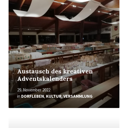
Read
More
Austausch des kreativen
Adventskalenders
29. November 2022
in
DORFLEBEN
,
KULTUR
,
VERSAMMLUNG
Read
More