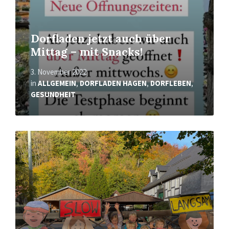
Dorfladen jetzt auch über
Mittag – mit Snacks!
3. November 2022
in
ALLGEMEIN
,
DORFLADEN HAGEN
,
DORFLEBEN
,
GESUNDHEIT
Read
More