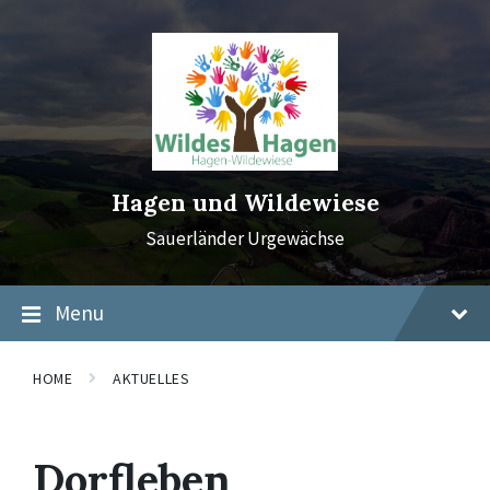
Skip
Skip
Skip
to
to
to
content
main
footer
navigation
Hagen und Wildewiese
Sauerländer Urgewächse
Menu
HOME
AKTUELLES
Dorfleben