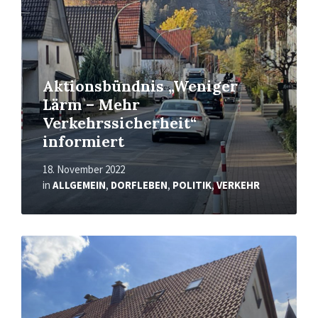
Aktionsbündnis „Weniger
Lärm – Mehr
Verkehrssicherheit“
informiert
18. November 2022
in
ALLGEMEIN
,
DORFLEBEN
,
POLITIK
,
VERKEHR
Read
More