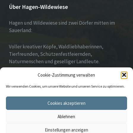
Über Hagen-Wildewiese
Hagen und Wildewiese sind zwei Dörfer mitten im
Sauerland:
Voller kreativer Köpfe, Waldliebhaberinnen,
Tierfreunden, Schützenfestfeiernden,
Naturmenschen und geselliger Landleute.
Cookie-Zustimmung verwalten
Wir leben Gemeinschaft!
Wir verwenden Cookies, um unsere Website und unseren Service zu optimieren.
E-
Instagram
Cookies akzeptieren
Mail
Ablehnen
© 2026 Hagen und Wildewiese
Einstellungen anzeigen