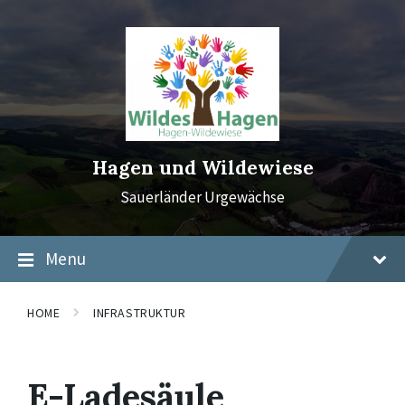
Skip
Skip
Skip
to
to
to
content
main
footer
navigation
Hagen und Wildewiese
Sauerländer Urgewächse
Menu
HOME
INFRASTRUKTUR
E-Ladesäule