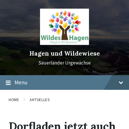
Skip
Skip
Skip
to
to
to
content
main
footer
navigation
Hagen und Wildewiese
Sauerländer Urgewächse
Menu
HOME
AKTUELLES
Dorfladen jetzt auch