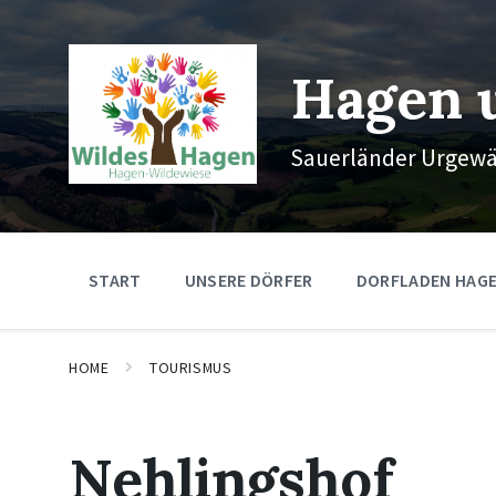
Skip
Skip
Skip
to
to
to
content
main
footer
navigation
Hagen 
Sauerländer Urgew
START
UNSERE DÖRFER
DORFLADEN HAG
HOME
TOURISMUS
Nehlingshof