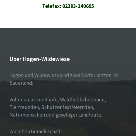
Telefax: 02393-240695
Über Hagen-Wildewiese
Hagen und Wildewiese sind zwei Dörfer mitten im
Sauerland:
Voller kreativer Köpfe, Waldliebhaberinnen,
Tierfreunden, Schützenfestfeiernden,
Naturmenschen und geselliger Landleute.
Wir leben Gemeinschaft!