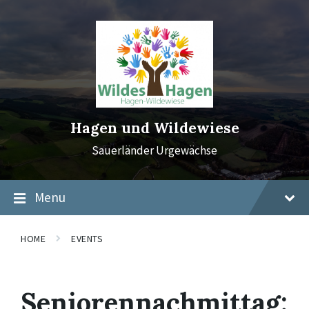
Skip
Skip
Skip
to
to
to
content
main
footer
navigation
Hagen und Wildewiese
Sauerländer Urgewächse
Menu
HOME
EVENTS
Seniorennachmittag: