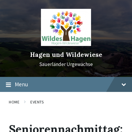
Skip
Skip
Skip
to
to
to
content
main
footer
navigation
Hagen und Wildewiese
Sauerländer Urgewächse
Menu
HOME
EVENTS
Seniorennachmittag: