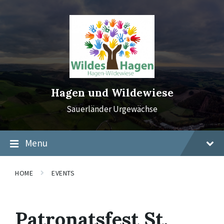
Skip
Skip
Skip
to
to
to
content
main
footer
navigation
Hagen und Wildewiese
Sauerländer Urgewächse
Menu
HOME
EVENTS
Patronatsfest St.