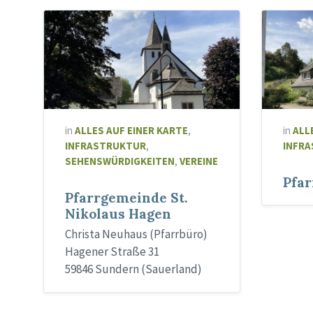
Kirche
in
ALLES AUF EINER KARTE
,
in
ALL
INFRASTRUKTUR
,
INFR
SEHENSWÜRDIGKEITEN
,
VEREINE
Pfa
Pfarrgemeinde St.
Nikolaus Hagen
Christa Neuhaus (Pfarrbüro)
Hagener Straße 31
59846 Sundern (Sauerland)