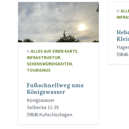
in
ALL
INFR
Heb
Klei
Hagen
in
ALLES AUF EINER KARTE
,
59846
INFRASTRUKTUR
,
SEHENSWÜRDIGKEITEN
,
TOURISMUS
Fußschnellweg ums
Königswasser
Königswasser
Selbecke 11-39
59846 Kuhschisshagen