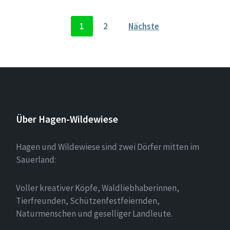
1
2
Nächste
Über Hagen-Wildewiese
Hagen und Wildewiese sind zwei Dörfer mitten im
Sauerland:
Voller kreativer Köpfe, Waldliebhaberinnen,
Tierfreunden, Schützenfestfeiernden,
Naturmenschen und geselliger Landleute.