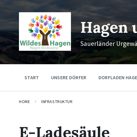
Skip
Skip
Skip
to
to
to
content
main
footer
navigation
Hagen 
Sauerländer Urgew
START
UNSERE DÖRFER
DORFLADEN HAG
HOME
INFRASTRUKTUR
E-Ladesäule