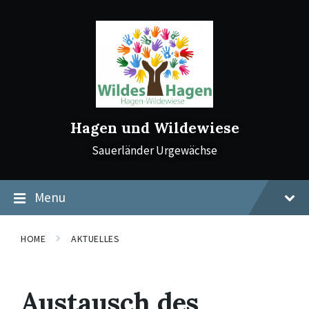
Skip
Skip
Skip
to
to
to
content
main
footer
navigation
Hagen und Wildewiese
Sauerländer Urgewächse
Menu
HOME
AKTUELLES
Austausch des