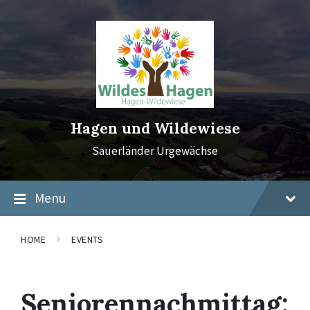
Skip
Skip
Skip
to
to
to
content
main
footer
navigation
Hagen und Wildewiese
Sauerländer Urgewächse
Menu
HOME
EVENTS
Seniorennachmittag: