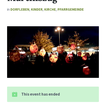
in
DORFLEBEN
,
KINDER
,
KIRCHE
,
PFARRGEMEINDE
This event has ended