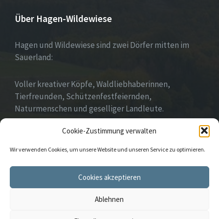
Über Hagen-Wildewiese
Hagen und Wildewiese sind zwei Dörfer mitten im
Sauerland:
Voller kreativer Köpfe, Waldliebhaberinnen,
Tierfreunden, Schützenfestfeiernden,
Naturmenschen und geselliger Landleute.
Cookie-Zustimmung verwalten
Wir leben Gemeinschaft!
Wir verwenden Cookies, um unsere Website und unseren Service zu optimieren.
E-
Instagram
Cookies akzeptieren
Mail
Ablehnen
© 2026 Hagen und Wildewiese