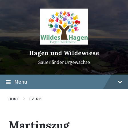
Skip
Skip
Skip
to
to
to
content
main
footer
navigation
Hagen und Wildewiese
Sauerländer Urgewächse
Menu
HOME
EVENTS
Martinszug