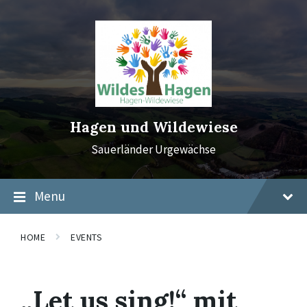
Skip
Skip
Skip
to
to
to
content
main
footer
navigation
Hagen und Wildewiese
Sauerländer Urgewächse
Menu
HOME
EVENTS
„Let us sing!“ mit