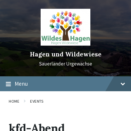
Skip
Skip
Skip
to
to
to
content
main
footer
navigation
Hagen und Wildewiese
Sauerländer Urgewächse
Menu
HOME
EVENTS
kfd-Abend