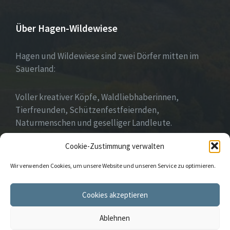
Über Hagen-Wildewiese
Hagen und Wildewiese sind zwei Dörfer mitten im
Sauerland:
Voller kreativer Köpfe, Waldliebhaberinnen,
Tierfreunden, Schützenfestfeiernden,
Naturmenschen und geselliger Landleute.
Cookie-Zustimmung verwalten
Wir leben Gemeinschaft!
Wir verwenden Cookies, um unsere Website und unseren Service zu optimieren.
E-
Instagram
Cookies akzeptieren
Mail
Ablehnen