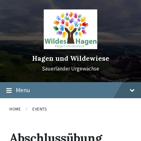
Skip
Skip
Skip
to
to
to
content
main
footer
navigation
Hagen und Wildewiese
Sauerländer Urgewächse
Menu
HOME
EVENTS
Abschlussübung